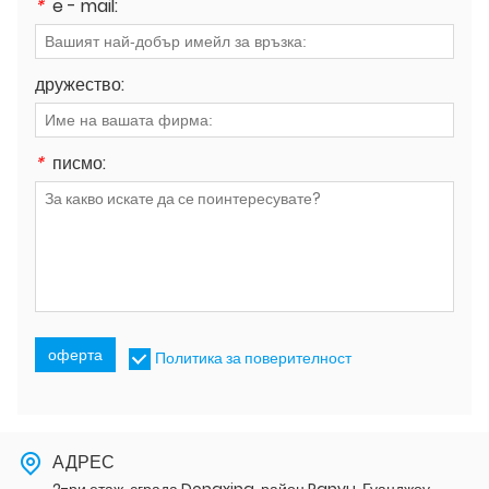
*
e - mail:
дружество:
*
писмо:
оферта
Политика за поверителност
АДРЕС
2-ри етаж, сграда Dongxing, район Panyu, Гуанджоу,