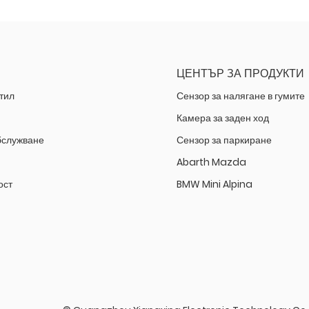
ЦЕНТЪР ЗА ПРОДУКТИ
тил
Сензор за налягане в гумите
Камера за заден ход
бслужване
Сензор за паркиране
Abarth Mazda
ост
BMW Mini Alpina