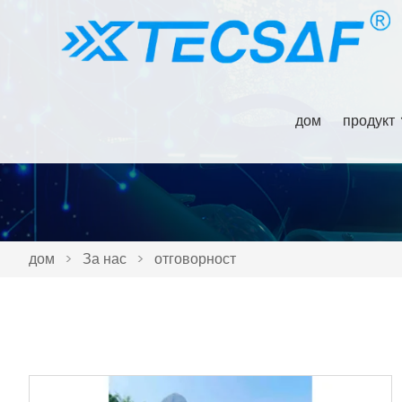
дом
продукт
дом
>
За нас
>
отговорност