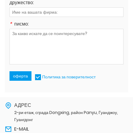
дружество:
*
писмо:
оферта
Политика за поверителност
АДРЕС
2-ри етаж, сграда Dongxing, район Panyu, Гуанджоу,
Гуангдонг
E-MAIL