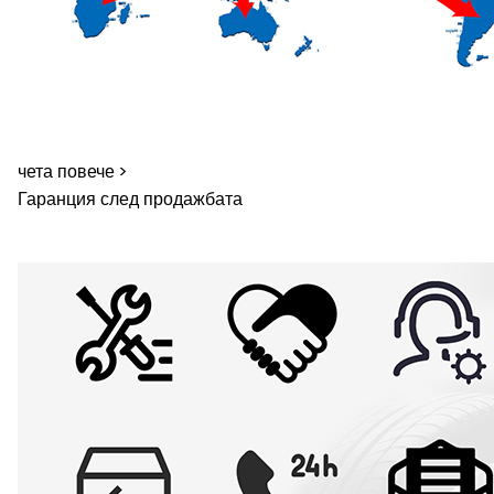
чета повече >
Гаранция след продажбата